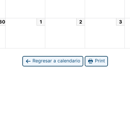
30
1
2
3
Regresar a calendario
Print