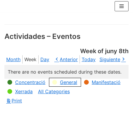
Skip
to
content
Actividades – Eventos
Week of juny 8th
Month
Week
Day
Anterior
Today
Siguiente
There are no events scheduled during these dates.
Concentració
General
Manifestació
Categories
Xerrada
All Categories
Print
View