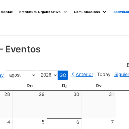
umentari
Estructura Organitzativa
Comunicacions
Activida
– Eventos
Anterior
Today
Siguie
ay
Month
Year
Dc
Dj
Dv
28
29
30
31
4
5
7
6