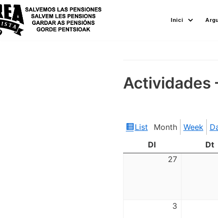
Skip
Inici
Arg
to
content
Actividades 
List
Month
Week
D
View
as
Dl
Dt
27
3