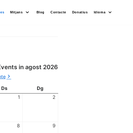
des
Mitjans
Blog
Contacte
Donatius
Idioma
Events in agost 2026
nte
Ds
Dg
1
2
8
9