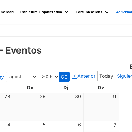
umentari
Estructura Organitzativa
Comunicacions
Activida
– Eventos
Anterior
Today
Siguie
ay
Month
Year
Dc
Dj
Dv
28
29
30
31
4
5
6
7