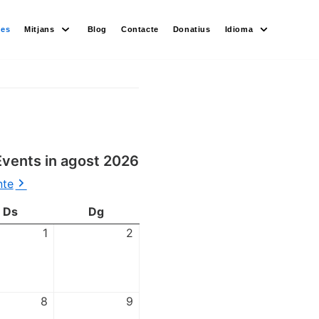
des
Mitjans
Blog
Contacte
Donatius
Idioma
Events in agost 2026
nte
Ds
Dg
1
2
8
9