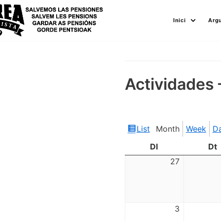
Skip
Inici
Arg
to
content
Actividades 
List
Month
Week
D
View
as
Dl
Dt
27
3