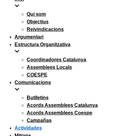
Qui som
Objectius
Reivindicacions
Argumentari
Estructura Organitzativa
Coordinadores Catalunya
Assemblees Locals
COESPE
Comunicacions
Butlletins
Acords Assemblees Catalunya
Acords Assemblees Coespe
Campañas
Actividades
Mitjans