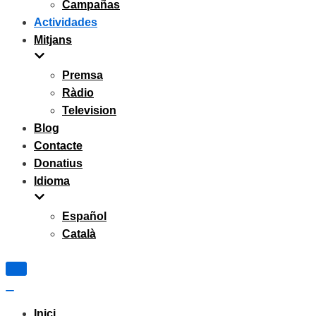
Campañas
Actividades
Mitjans
Premsa
Ràdio
Television
Blog
Contacte
Donatius
Idioma
Español
Català
Navigation
Menu
Navigation
Menu
Inici