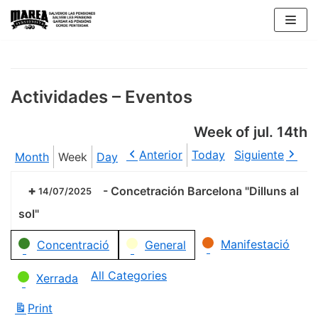
Skip
to
content
Actividades – Eventos
Week of jul. 14th
Anterior
Today
Siguiente
Month
Week
Day
-
Concetración Barcelona "Dilluns al
14/07/2025
sol"
Categories
Manifestació
Concentració
General
All Categories
Xerrada
Print
View