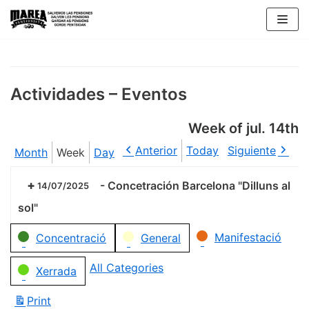
Skip
to
content
Actividades – Eventos
Week of jul. 14th
Anterior
Today
Siguiente
Month
Week
Day
-
Concetración Barcelona "Dilluns al
14/07/2025
sol"
Categories
Manifestació
Concentració
General
All Categories
Xerrada
Print
View