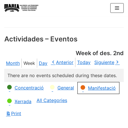
Skip
to
content
Actividades – Eventos
Week of des. 2nd
Anterior
Today
Siguiente
Month
Week
Day
There are no events scheduled during these dates.
Categories
Concentració
General
Manifestació
All Categories
Xerrada
Print
View