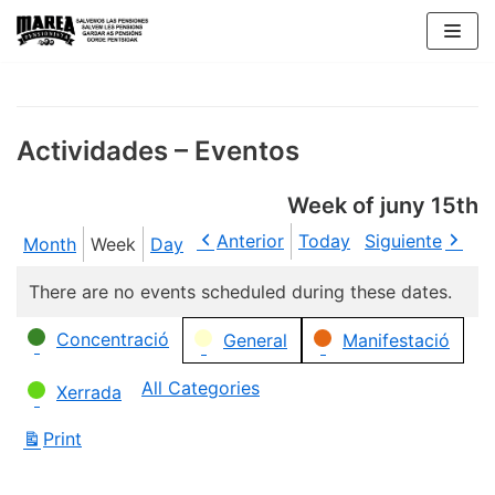
Skip
to
content
Actividades – Eventos
Week of juny 15th
Anterior
Today
Siguiente
Month
Week
Day
There are no events scheduled during these dates.
Categories
Concentració
General
Manifestació
All Categories
Xerrada
Print
View