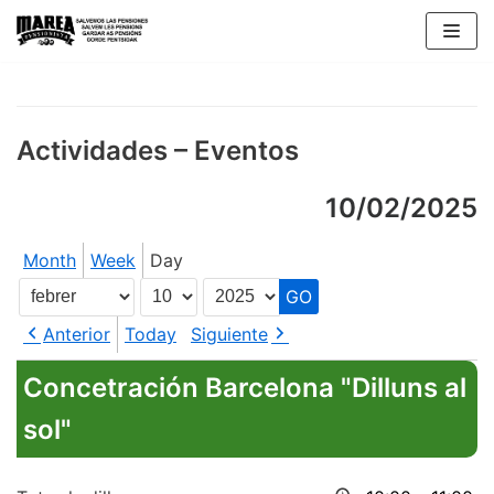
Skip
to
content
Actividades – Eventos
10/02/2025
Month
Week
Day
Month
Day
Year
Anterior
Today
Siguiente
Concetración Barcelona "Dilluns al
sol"