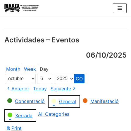
Skip
to
content
Actividades – Eventos
06/10/2025
Month
Week
Day
Month
Day
Year
Anterior
Today
Siguiente
Categories
Concentració
Manifestació
General
All Categories
Xerrada
Print
View