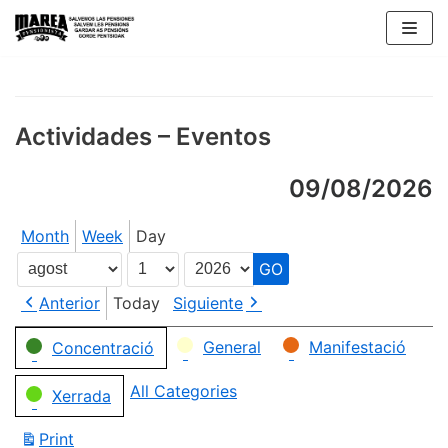
Skip
to
content
Actividades – Eventos
09/08/2026
Month
Week
Day
Month
Day
Year
Anterior
Today
Siguiente
Categories
General
Manifestació
Concentració
All Categories
Xerrada
Print
View