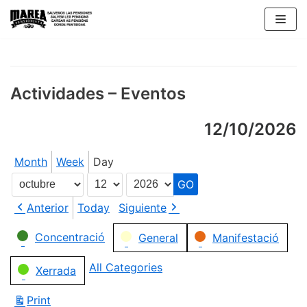
Skip
to
content
Actividades – Eventos
12/10/2026
Month
Week
Day
Month
Day
Year
Anterior
Today
Siguiente
Categories
Concentració
General
Manifestació
All Categories
Xerrada
Print
View