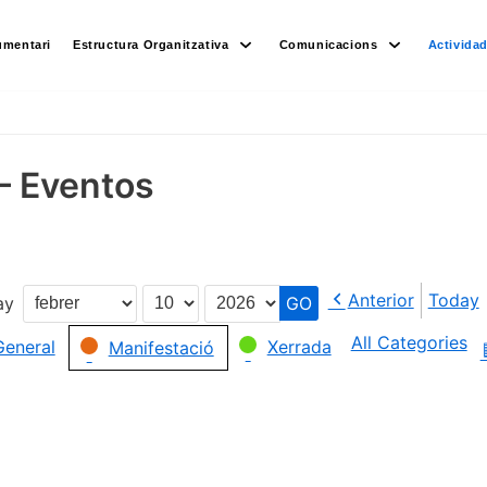
umentari
Estructura Organitzativa
Comunicacions
Activida
– Eventos
Anterior
Today
ay
Month
Day
Year
All Categories
General
Xerrada
Manifestació