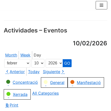
Skip
to
content
Actividades – Eventos
10/02/2026
Month
Week
Day
Month
Day
Year
Anterior
Today
Siguiente
Categories
Concentració
General
Manifestació
All Categories
Xerrada
Print
View