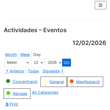
Skip
to
content
Actividades – Eventos
12/02/2026
Month
Week
Day
Month
Day
Year
Anterior
Today
Siguiente
Categories
Concentració
General
Manifestació
All Categories
Xerrada
Print
View