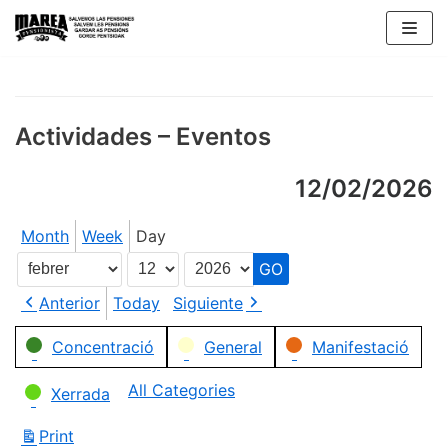
Skip
to
content
Actividades – Eventos
12/02/2026
Month
Week
Day
Month
Day
Year
Anterior
Today
Siguiente
Categories
Concentració
General
Manifestació
All Categories
Xerrada
Print
View