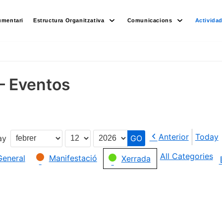
umentari
Estructura Organitzativa
Comunicacions
Activida
– Eventos
Anterior
Today
ay
Month
Day
Year
All Categories
General
Manifestació
Xerrada