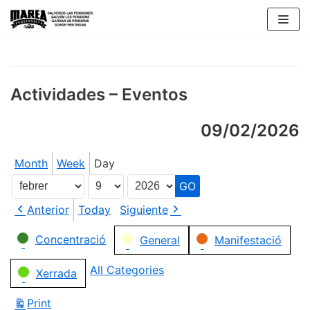
Skip
to
content
Actividades – Eventos
09/02/2026
Month
Week
Day
Month
Day
Year
Anterior
Today
Siguiente
Categories
Concentració
General
Manifestació
All Categories
Xerrada
Print
View