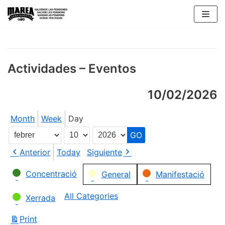
Skip
to
content
Actividades – Eventos
10/02/2026
Month
Week
Day
Month
Day
Year
Anterior
Today
Siguiente
Categories
Concentració
General
Manifestació
All Categories
Xerrada
Print
View