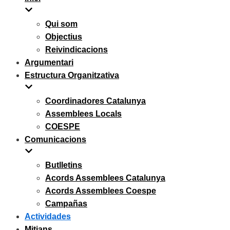
Qui som
Objectius
Reivindicacions
Argumentari
Estructura Organitzativa
Coordinadores Catalunya
Assemblees Locals
COESPE
Comunicacions
Butlletins
Acords Assemblees Catalunya
Acords Assemblees Coespe
Campañas
Actividades
Mitjans