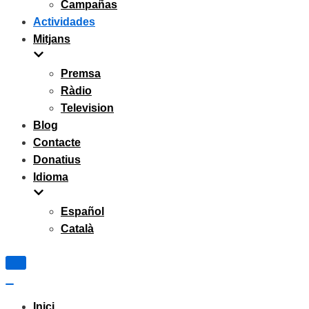
Campañas
Actividades
Mitjans
Premsa
Ràdio
Television
Blog
Contacte
Donatius
Idioma
Español
Català
Navigation
Menu
Navigation
Menu
Inici