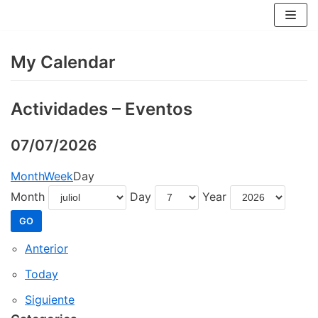
Skip
to
content
My Calendar
Actividades – Eventos
07/07/2026
Month
Week
Day
Month
Day
Year
Anterior
Today
Siguiente