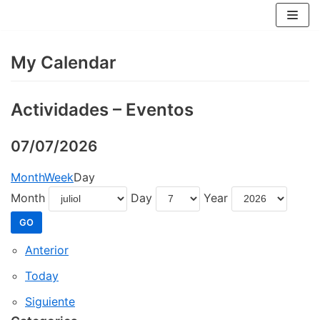
Skip
to
content
My Calendar
Actividades – Eventos
07/07/2026
Month
Week
Day
Month
Day
Year
Anterior
Today
Siguiente