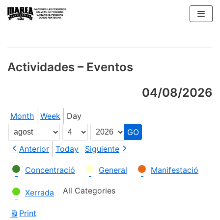
Skip
to
content
Actividades – Eventos
04/08/2026
Month
Week
Day
Month
Day
Year
Anterior
Today
Siguiente
Categories
Concentració
General
Manifestació
All Categories
Xerrada
Print
View