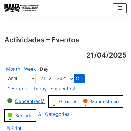
Skip
to
content
Actividades – Eventos
21/04/2025
Month
Week
Day
Month
Day
Year
Anterior
Today
Siguiente
Categories
Concentració
General
Manifestació
All Categories
Xerrada
Print
View