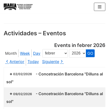
Skip
to
content
Actividades – Eventos
Events in febrer 2026
Month
Week
Day
Month
Year
Anterior
Today
Siguiente
-
Concetración Barcelona "Dilluns al
02/02/2026
sol"
-
Concetración Barcelona "Dilluns al
09/02/2026
sol"