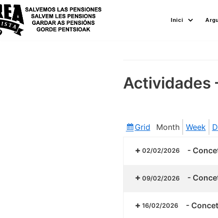
Skip
Inici
Arg
to
content
Actividades 
Grid
Month
Week
D
View
as
-
Concet
02/02/2026
-
Concet
09/02/2026
-
Concetr
16/02/2026