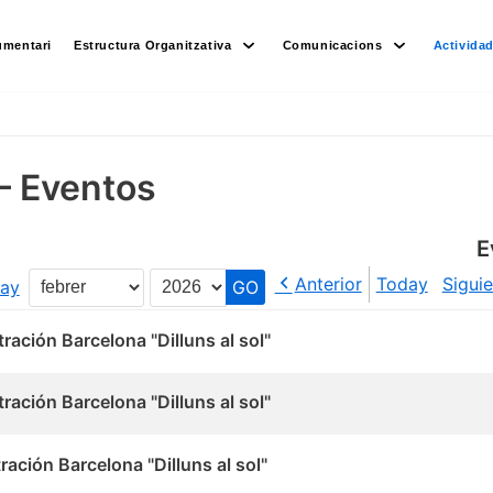
umentari
Estructura Organitzativa
Comunicacions
Activida
– Eventos
E
Anterior
Today
Sigui
ay
Month
Year
ración Barcelona "Dilluns al sol"
ración Barcelona "Dilluns al sol"
ación Barcelona "Dilluns al sol"