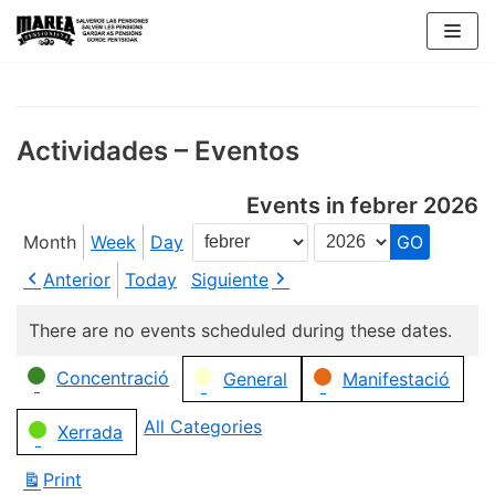
Skip
to
content
Actividades – Eventos
Events in febrer 2026
Month
Week
Day
Month
Year
Anterior
Today
Siguiente
There are no events scheduled during these dates.
Categories
Concentració
General
Manifestació
All Categories
Xerrada
Print
View