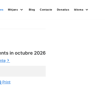
des
Mitjans
Blog
Contacte
Donatius
Idioma
ents in octubre 2026
ente
Print
View