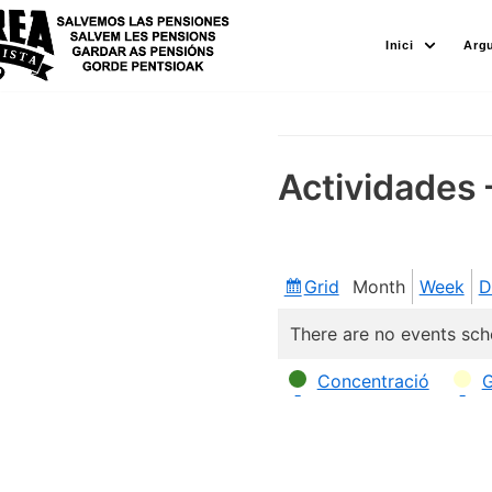
Skip
Inici
Arg
to
content
Actividades 
Grid
Month
Week
D
View
as
There are no events sch
Categories
Concentració
G