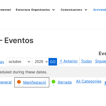
umentari
Estructura Organitzativa
Comunicacions
Activida
– Eventos
Ev
Anterior
Today
Sigui
ay
Month
Year
eduled during these dates.
All Categories
eneral
Xerrada
Manifestació