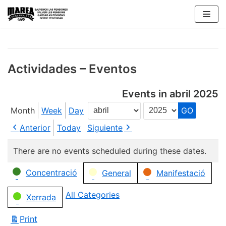
Skip
to
content
Actividades – Eventos
Events in abril 2025
Month
Week
Day
Month
Year
Anterior
Today
Siguiente
There are no events scheduled during these dates.
Categories
Concentració
General
Manifestació
All Categories
Xerrada
Print
View