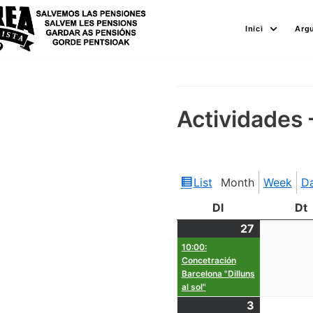
Skip
Inici
Arg
to
content
Actividades 
List
Month
Week
D
View
as
Dl
Dt
27
10:00:
Concetración
Barcelona "Dilluns
al sol"
3