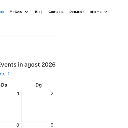
des
Mitjans
Blog
Contacte
Donatius
Idioma
Events in agost 2026
nte
Ds
Dg
1
2
8
9