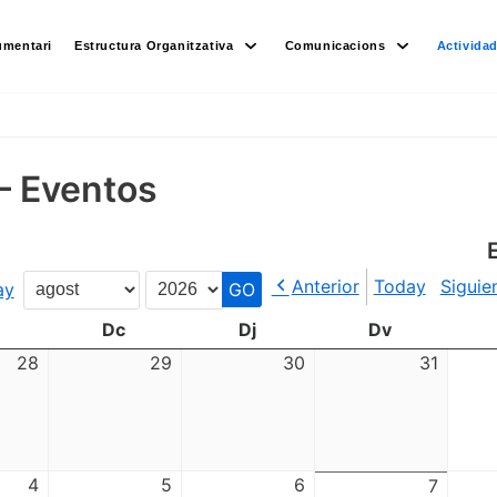
umentari
Estructura Organitzativa
Comunicacions
Activida
– Eventos
Anterior
Today
Siguie
ay
Month
Year
Dc
Dj
Dv
28
29
30
31
4
5
6
7