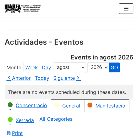
Skip
to
content
Actividades – Eventos
Events in agost 2026
Month
Week
Day
Month
Year
Anterior
Today
Siguiente
There are no events scheduled during these dates.
Categories
Concentració
General
Manifestació
All Categories
Xerrada
Print
View