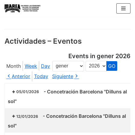
Skip
to
content
Actividades – Eventos
Events in gener 2026
Month
Week
Day
Month
Year
Anterior
Today
Siguiente
-
Concetración Barcelona "Dilluns al
05/01/2026
sol"
-
Concetración Barcelona "Dilluns al
12/01/2026
sol"