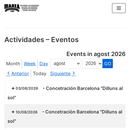
Skip
to
content
Actividades – Eventos
Events in agost 2026
Month
Week
Day
Month
Year
Anterior
Today
Siguiente
-
Concetración Barcelona "Dilluns al
03/08/2026
sol"
-
Concetración Barcelona "Dilluns al
10/08/2026
sol"