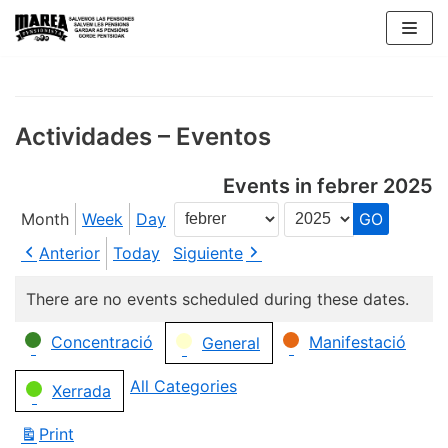
Skip
to
content
Actividades – Eventos
Events in febrer 2025
Month
Week
Day
Month
Year
Anterior
Today
Siguiente
There are no events scheduled during these dates.
Categories
Concentració
Manifestació
General
All Categories
Xerrada
Print
View