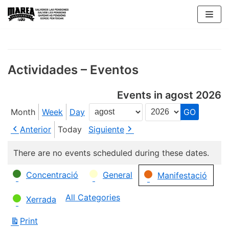
Skip
to
content
Actividades – Eventos
Events in agost 2026
Month
Week
Day
Month
Year
Anterior
Today
Siguiente
There are no events scheduled during these dates.
Categories
Concentració
General
Manifestació
All Categories
Xerrada
Print
View