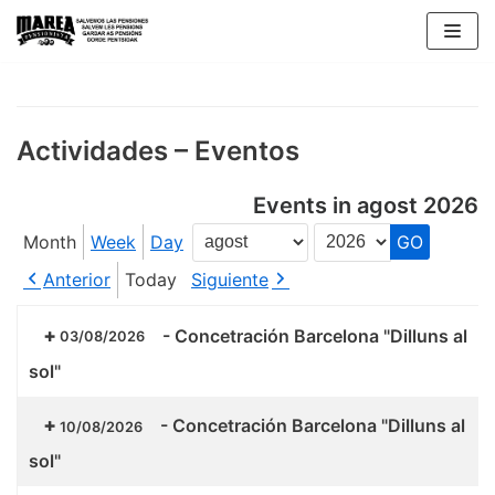
Skip
to
content
Actividades – Eventos
Events in agost 2026
Month
Week
Day
Month
Year
Anterior
Today
Siguiente
-
Concetración Barcelona "Dilluns al
03/08/2026
sol"
-
Concetración Barcelona "Dilluns al
10/08/2026
sol"