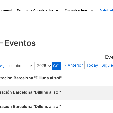
umentari
Estructura Organitzativa
Comunicacions
Activida
– Eventos
Ev
Anterior
Today
Sigui
ay
Month
Year
ación Barcelona "Dilluns al sol"
ación Barcelona "Dilluns al sol"
ación Barcelona "Dilluns al sol"