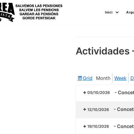
Skip
Inici
Arg
to
content
Actividades 
Grid
Month
Week
D
View
as
-
Concetr
05/10/2026
-
Concetr
12/10/2026
-
Concetr
19/10/2026