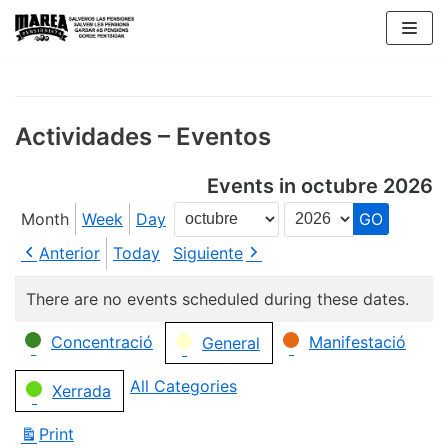
Skip
to
content
Actividades – Eventos
Events in octubre 2026
Month
Week
Day
Month
Year
Anterior
Today
Siguiente
There are no events scheduled during these dates.
Categories
Concentració
Manifestació
General
All Categories
Xerrada
Print
View