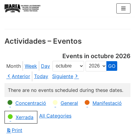
Skip
to
content
Actividades – Eventos
Events in octubre 2026
Month
Week
Day
Month
Year
Anterior
Today
Siguiente
There are no events scheduled during these dates.
Categories
Concentració
General
Manifestació
All Categories
Xerrada
Print
View