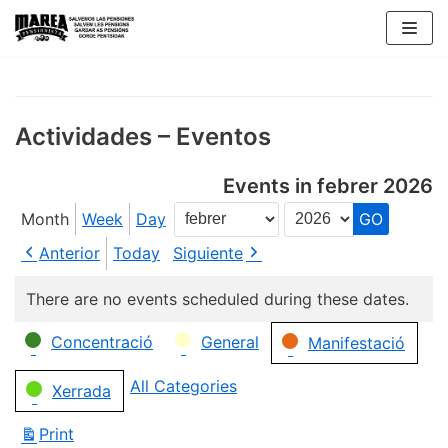
Skip
to
content
Actividades – Eventos
Events in febrer 2026
Month
Week
Day
Month
Year
Anterior
Today
Siguiente
There are no events scheduled during these dates.
Categories
Concentració
General
Manifestació
All Categories
Xerrada
Print
View