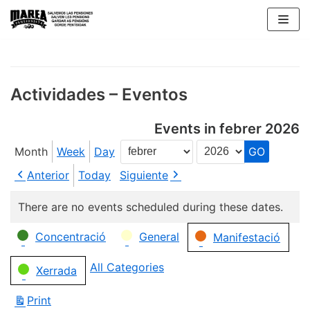
Skip
to
content
Actividades – Eventos
Events in febrer 2026
Month
Week
Day
Month
Year
Anterior
Today
Siguiente
There are no events scheduled during these dates.
Categories
Concentració
General
Manifestació
All Categories
Xerrada
Print
View