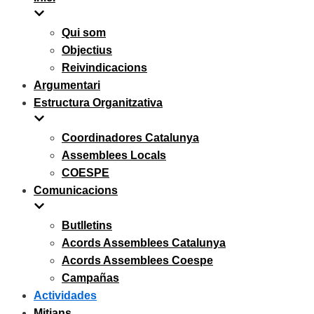
Qui som
Objectius
Reivindicacions
Argumentari
Estructura Organitzativa
Coordinadores Catalunya
Assemblees Locals
COESPE
Comunicacions
Butlletins
Acords Assemblees Catalunya
Acords Assemblees Coespe
Campañas
Actividades
Mitjans