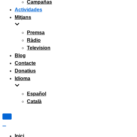
Campañas
Actividades
Mitjans
Premsa
Ràdio
Television
Blog
Contacte
Donatius
Idioma
Español
Català
Navigation
Menu
Navigation
Menu
Inici