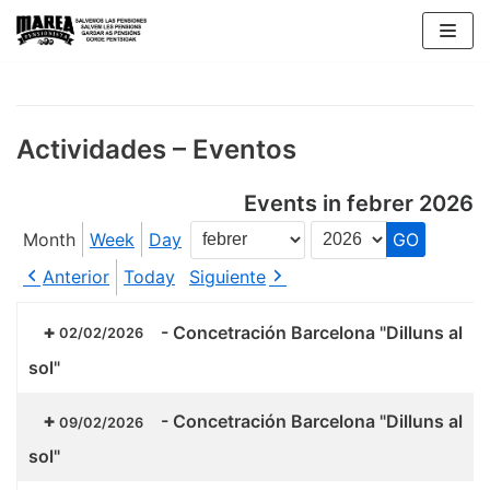
Skip
to
content
Actividades – Eventos
Events in febrer 2026
Month
Week
Day
Month
Year
Anterior
Today
Siguiente
-
Concetración Barcelona "Dilluns al
02/02/2026
sol"
-
Concetración Barcelona "Dilluns al
09/02/2026
sol"