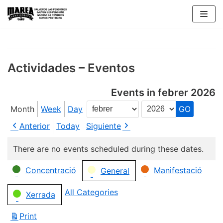
Skip
to
content
Actividades – Eventos
Events in febrer 2026
Month
Week
Day
Month
Year
Anterior
Today
Siguiente
There are no events scheduled during these dates.
Categories
Concentració
Manifestació
General
All Categories
Xerrada
Print
View