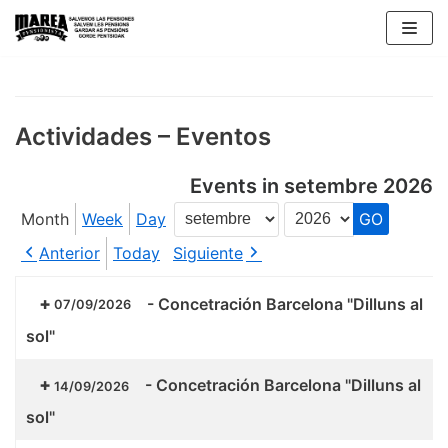
Skip
to
content
Actividades – Eventos
Events in setembre 2026
Month
Week
Day
Month
Year
Anterior
Today
Siguiente
-
Concetración Barcelona "Dilluns al
07/09/2026
sol"
-
Concetración Barcelona "Dilluns al
14/09/2026
sol"