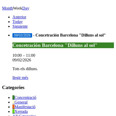
Month
Week
Day
Anterior
Today
Siguiente
-
Concetración Barcelona "Dilluns al sol"
09/02/2026
Concetración
Concetración Barcelona "Dilluns al sol"
Barcelona
"Dilluns
10:00
–
11:00
al
09/02/2026
sol"
Tots els dilluns.
llegir més
Categories
Concentració
General
Manifestació
Xerrada