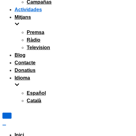
Campañas
Actividades
Mitjans
Premsa
Ràdio
Television
Blog
Contacte
Donatius
Idioma
Español
Català
Navigation
Menu
Navigation
Menu
Inici