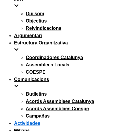
Qui som
Objectius
Reivindicacions
Argumentari
Estructura Organitzativa
Coordinadores Catalunya
Assemblees Locals
COESPE
Comunicacions
Butlletins
Acords Assemblees Catalunya
Acords Assemblees Coespe
Campañas
Actividades
Mitjans