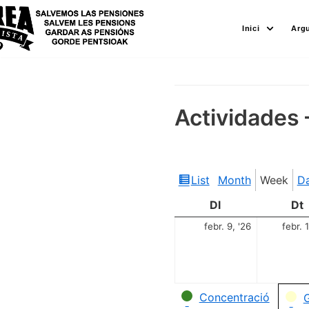
Skip
Inici
Arg
to
content
Actividades 
List
Month
Week
D
View
as
Dl
Dt
febr. 9, '26
febr. 
Categories
Concentració
G