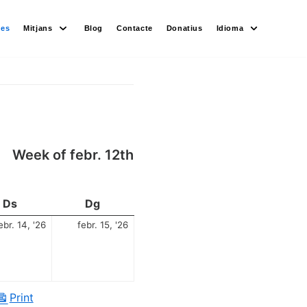
des
Mitjans
Blog
Contacte
Donatius
Idioma
Week of febr. 12th
Ds
Dg
ebr. 14, '26
febr. 15, '26
Print
View