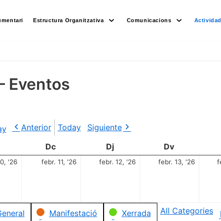
umentari
Estructura Organitzativa
Comunicacions
Activida
– Eventos
Anterior
Today
Siguiente
ay
Dc
Dj
Dv
10, '26
febr. 11, '26
febr. 12, '26
febr. 13, '26
f
All Categories
eneral
Manifestació
Xerrada