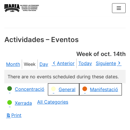
Skip
to
content
Actividades – Eventos
Week of oct. 14th
Anterior
Today
Siguiente
Month
Week
Day
There are no events scheduled during these dates.
Categories
Concentració
General
Manifestació
All Categories
Xerrada
Print
View