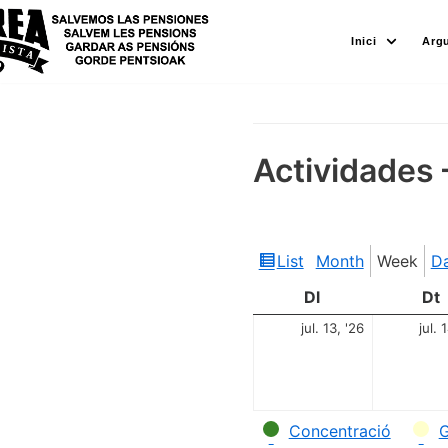
Skip
Inici
Arg
to
content
Actividades 
List
Month
Week
D
View
as
Dl
Dt
jul. 13, '26
jul. 
Categories
Concentració
G