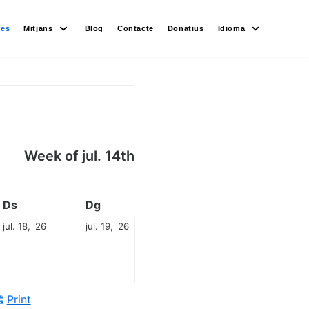
des
Mitjans
Blog
Contacte
Donatius
Idioma
Week of jul. 14th
Ds
Dg
jul. 18, '26
jul. 19, '26
Print
View