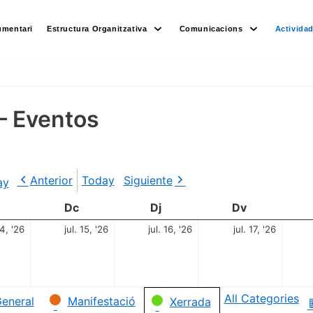
umentari
Estructura Organitzativa
Comunicacions
Activida
– Eventos
Anterior
Today
Siguiente
ay
Dc
Dj
Dv
14, '26
jul. 15, '26
jul. 16, '26
jul. 17, '26
All Categories
eneral
Manifestació
Xerrada